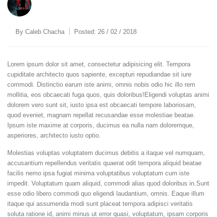
By
Caleb Chacha
Posted:
26 / 02 / 2018
Lorem ipsum dolor sit amet, consectetur adipisicing elit. Tempora
cupiditate architecto quos sapiente, excepturi repudiandae sit iure
commodi. Distinctio earum iste animi, omnis nobis odio hic illo rem
mollitia, eos obcaecati fuga quos, quis doloribus!Eligendi voluptas animi
dolorem vero sunt sit, iusto ipsa est obcaecati tempore laboriosam,
quod eveniet, magnam repellat recusandae esse molestiae beatae.
Ipsum iste maxime at corporis, ducimus ea nulla nam doloremque,
asperiores, architecto iusto optio.
Molestias voluptas voluptatem ducimus debitis a itaque vel numquam,
accusantium repellendus veritatis quaerat odit tempora aliquid beatae
facilis nemo ipsa fugiat minima voluptatibus voluptatum cum iste
impedit. Voluptatum quam aliquid, commodi alias quod doloribus in.Sunt
esse odio libero commodi quo eligendi laudantium, omnis. Eaque illum
itaque qui assumenda modi sunt placeat tempora adipisci veritatis
soluta ratione id, animi minus ut error quasi, voluptatum, ipsam corporis